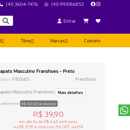
(41) 3604-7476
(41) 991086852
Entrar
l
Tênis
Marcas
Contato
apato Masculino Franshoes - Preto
FB2665
Franshoes
ÓDIGO
apato Masculino Franshoes
Mais detalhes
R$ 139,90
e:
R$ 100,00 de desconto!
R$ 39,90
em até 6x de R$ 6,65 sem juros
ou R$ 37,91 à vista com 5% OFF, via PIX