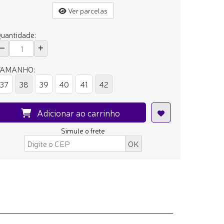
Ver parcelas
uantidade:
TAMANHO:
37
38
39
40
41
42
Adicionar ao carrinho
Simule o frete