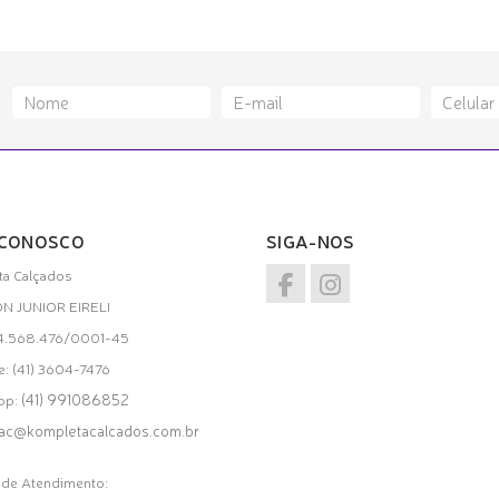
 CONOSCO
SIGA-NOS
a Calçados
ON JUNIOR EIRELI
34.568.476/0001-45
e: (41) 3604-7476
(41) 991086852
pp:
ac@kompletacalcados.com.br
 de Atendimento: