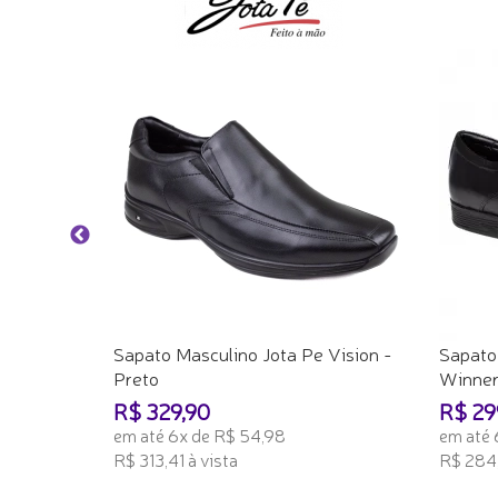
ro Office
Sapato Masculino Jota Pe Vision -
Sapato
Preto
Winne
R$ 329,90
R$ 29
em até 6x de R$ 54,98
em até 
R$ 313,41 à vista
R$ 284,
ADICIONAR AO CARRINHO
ADICI