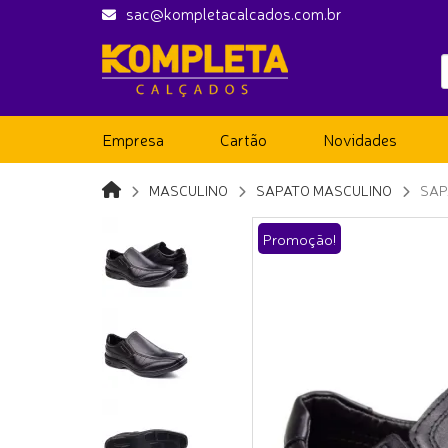
sac@kompletacalcados.com.br
Empresa
Cartão
Novidades
MASCULINO
SAPATO MASCULINO
SAP
Promoção!