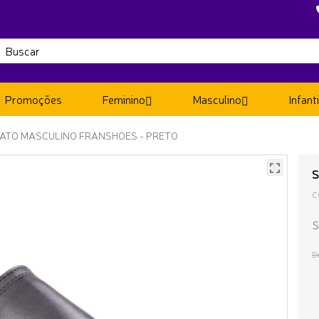
Promoções
Feminino
Masculino
Infanti
ATO MASCULINO FRANSHOES - PRETO
S
C
S
D