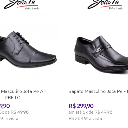
 Masculino Jota Pe Air
Sapato Masculino Jota Pe - 
r - PRETO
9,90
R$ 299,90
6x de R$ 49,98
em até 6x de R$ 49,98
91 à vista
R$ 284,91 à vista
ONAR AO CARRINHO
ADICIONAR AO CARRINHO