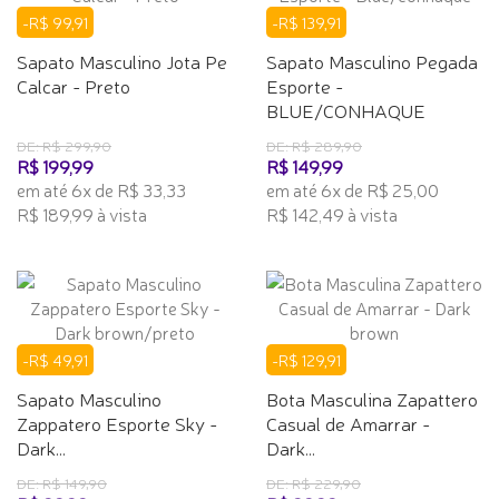
-R$ 99,91
-R$ 139,91
Sapato Masculino Jota Pe
Sapato Masculino Pegada
Calcar - Preto
Esporte -
BLUE/CONHAQUE
DE: R$ 299,90
DE: R$ 289,90
R$ 199,99
R$ 149,99
em até 6x de R$ 33,33
em até 6x de R$ 25,00
R$ 189,99 à vista
R$ 142,49 à vista
-R$ 49,91
-R$ 129,91
Sapato Masculino
Bota Masculina Zapattero
Zappatero Esporte Sky -
Casual de Amarrar -
Dark...
Dark...
DE: R$ 149,90
DE: R$ 229,90