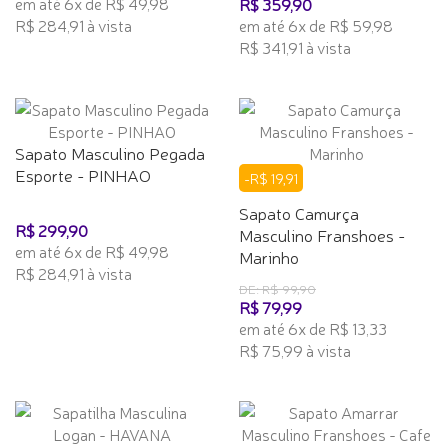
em até 6x de R$ 49,98
R$ 359,90
R$ 284,91 à vista
em até 6x de R$ 59,98
R$ 341,91 à vista
Sapato Masculino Pegada
Esporte - PINHAO
-R$ 19,91
Sapato Camurça
R$ 299,90
Masculino Franshoes -
em até 6x de R$ 49,98
Marinho
R$ 284,91 à vista
DE: R$ 99,90
R$ 79,99
em até 6x de R$ 13,33
R$ 75,99 à vista