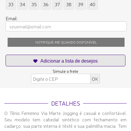
33
34
35
36
37
38
39
40
Email:
NOTIFIQUE-ME QUANDO DISPONÍVEL
Simule o frete
DETALHES
O Tênis Feminino Via Marte Jogging é casual e confortável.
Seu modelo tem cabedal sintético com fechamento em
cadarço, sua parte interna é têxtil e sua palmilha macia. Tem