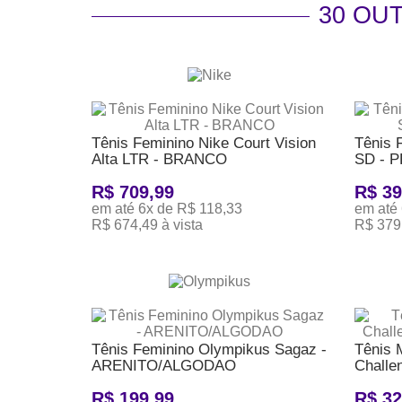
30 OU
Tênis Feminino Nike Court Vision
Tênis 
Alta LTR - BRANCO
SD - 
R$ 709,99
R$ 39
em até 6x de R$ 118,33
em até 
R$ 674,49 à vista
R$ 379,
ADICIONAR AO CARRINHO
ADICI
Tênis Feminino Olympikus Sagaz -
Tênis 
ARENITO/ALGODAO
Challen
R$ 199,99
R$ 32