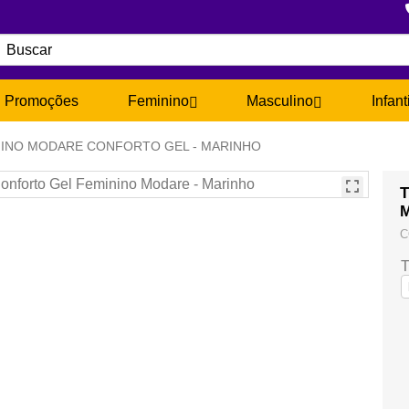
Promoções
Feminino
Masculino
Infant
NINO MODARE CONFORTO GEL - MARINHO
T
M
C
T