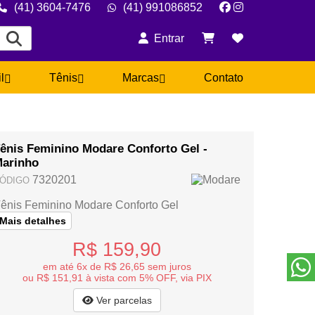
(41) 3604-7476
(41) 991086852
Entrar
il
Tênis
Marcas
Contato
ênis Feminino Modare Conforto Gel -
arinho
7320201
ÓDIGO
ênis Feminino Modare Conforto Gel
Mais detalhes
R$ 159,90
em até 6x de R$ 26,65 sem juros
ou R$ 151,91 à vista com 5% OFF, via PIX
Ver parcelas