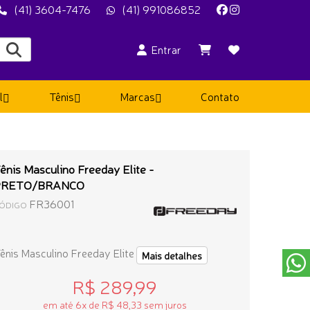
(41) 3604-7476
(41) 991086852
Entrar
l
Tênis
Marcas
Contato
ênis Masculino Freeday Elite -
PRETO/BRANCO
FR36001
ÓDIGO
ênis Masculino Freeday Elite
Mais detalhes
R$ 289,99
em até 6x de R$ 48,33 sem juros