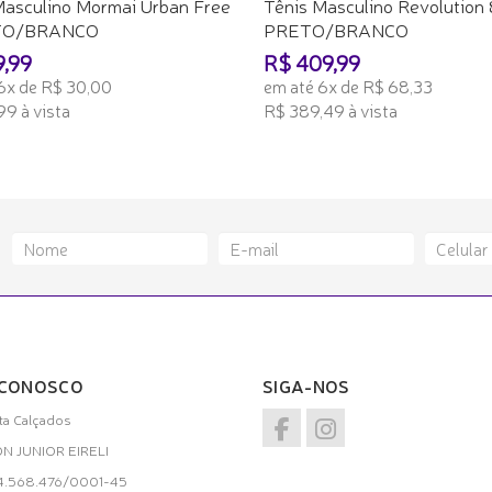
Masculino Mormai Urban Free
Tênis Masculino Revolution 
TO/BRANCO
PRETO/BRANCO
9,99
R$ 409,99
6x de R$ 30,00
em até 6x de R$ 68,33
99 à vista
R$ 389,49 à vista
ONAR AO CARRINHO
ADICIONAR AO CARRINHO
 CONOSCO
SIGA-NOS
a Calçados
ON JUNIOR EIRELI
34.568.476/0001-45