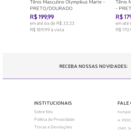
Tênis Masculino Olympikus Marte -
Tênis 
PRETO/DOURADO
- PRE
R$ 199,99
R$ 17
em até 6x de R$ 33,33
em até 
R$ 189,99 à vista
R$ 170,
ADICIONAR AO CARRINHO
ADICI
RECEBA NOSSAS NOVIDADES:
INSTITUCIONAIS
FALE
Sobre Nós
Komplet
Política de Privacidade
A. PER
Trocas e Devoluções
CNPJ: 