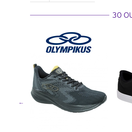
30 O
reak Start