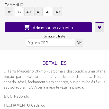
TAMANHO:
38
39
40
41
42
43
Adicionar ao carrinho
Simule o frete
DETALHES
O Tênis Masculino Olympikus Soma é descolado e uma ótima
opção para praticar suas atividades do dia a dia. Possui
cabedal têxtil, fechamento em cadarço, sua palmilha é têxtil e
seu solado em E.V.A para maior leveza na pisada.
BICO:
Redondo
FECHAMENTO:
Cadarço