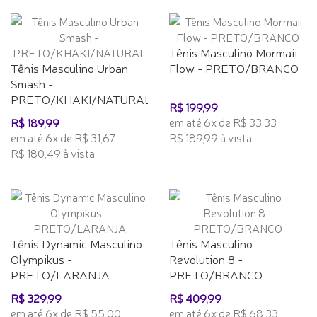
Tênis Masculino Mormaii
Tênis Masculino Urban
Flow - PRETO/BRANCO
Smash -
PRETO/KHAKI/NATURAL
R$ 199,99
em até 6x de R$ 33,33
R$ 189,99
em até 6x de R$ 31,67
R$ 189,99 à vista
R$ 180,49 à vista
Tênis Dynamic Masculino
Tênis Masculino
Olympikus -
Revolution 8 -
PRETO/LARANJA
PRETO/BRANCO
R$ 329,99
R$ 409,99
em até 6x de R$ 55,00
em até 6x de R$ 68,33