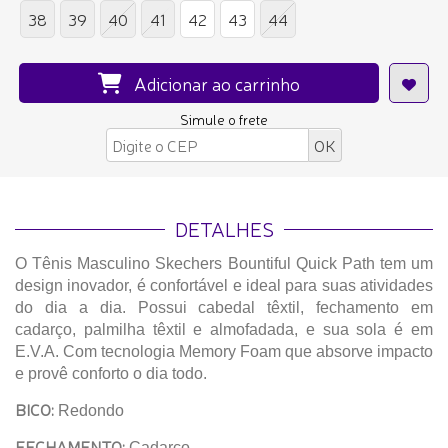
38
39
40
41
42
43
44
Adicionar ao carrinho
Simule o frete
DETALHES
O Tênis Masculino Skechers Bountiful Quick Path tem um
design inovador, é confortável e ideal para suas atividades
do dia a dia. Possui cabedal têxtil, fechamento em
cadarço, palmilha têxtil e almofadada, e sua sola é em
E.V.A. Com tecnologia Memory Foam que absorve impacto
e provê conforto o dia todo.
BICO:
Redondo
FECHAMENTO:
Cadarço