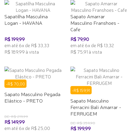
Sapatilha Masculina
Sapato Amarrar
Logan - HAVANA
Masculino Franshoes -
Cafe
R$ 199,99
R$ 79,90
em até 6x de R$ 33,33
em até 6x de R$ 13,32
R$ 189,99 à vista
R$ 75,91 à vista
-R$ 70,00
-R$ 159,91
Sapato Masculino Pegada
Elástico - PRETO
Sapato Masculino
Ferracini Bali Amarrar -
FERRUGEM
DE: R$ 219,99
R$ 149,99
DE: R$ 359,90
em até 6x de R$ 25,00
R$ 199,99