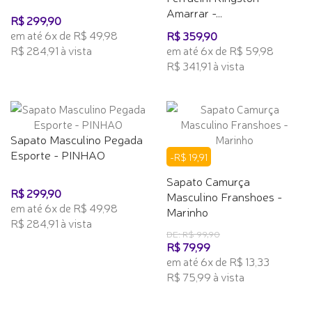
Amarrar -...
R$ 299,90
em até 6x de R$ 49,98
R$ 359,90
R$ 284,91 à vista
em até 6x de R$ 59,98
R$ 341,91 à vista
Sapato Masculino Pegada
Esporte - PINHAO
-R$ 19,91
Sapato Camurça
R$ 299,90
Masculino Franshoes -
em até 6x de R$ 49,98
Marinho
R$ 284,91 à vista
DE: R$ 99,90
R$ 79,99
em até 6x de R$ 13,33
R$ 75,99 à vista