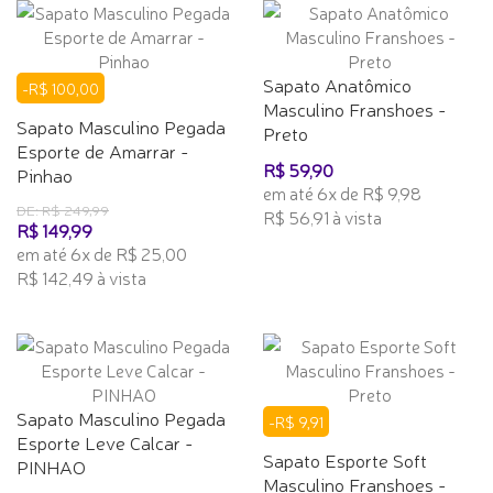
Sapato Anatômico
-R$ 100,00
Masculino Franshoes -
Sapato Masculino Pegada
Preto
Esporte de Amarrar -
R$ 59,90
Pinhao
em até 6x de R$ 9,98
DE: R$ 249,99
R$ 56,91 à vista
R$ 149,99
em até 6x de R$ 25,00
R$ 142,49 à vista
Sapato Masculino Pegada
-R$ 9,91
Esporte Leve Calcar -
Sapato Esporte Soft
PINHAO
Masculino Franshoes -