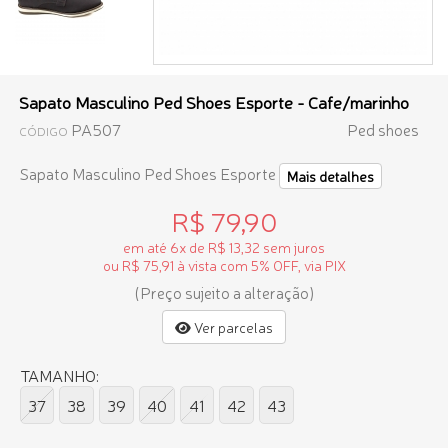
Sapato Masculino Ped Shoes Esporte - Cafe/marinho
PA507
Ped shoes
CÓDIGO
Sapato Masculino Ped Shoes Esporte
Mais detalhes
R$ 79,90
em até 6x de R$ 13,32 sem juros
ou R$ 75,91 à vista com 5% OFF, via PIX
(Preço sujeito a alteração)
Ver parcelas
TAMANHO:
37
38
39
40
41
42
43