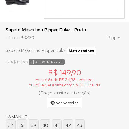
Sapato Masculino Pipper Duke - Preto
90220
Pipper
CÓDIGO
Sapato Masculino Pipper Duke
Mais detalhes
R$ 189,90
De:
R$ 40,00 de desconto!
R$ 149,90
em até 6x de R$ 24,98 sem juros
ou R$ 142,41 à vista com 5% OFF, via PIX
(Preço sujeito a alteração)
Ver parcelas
TAMANHO:
37
38
39
40
41
42
43