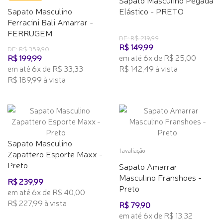
Sapato Masculino
Elástico - PRETO
Ferracini Bali Amarrar -
FERRUGEM
DE: R$ 219,99
R$ 149,99
DE: R$ 359,90
em até 6x de R$ 25,00
R$ 199,99
em até 6x de R$ 33,33
R$ 142,49 à vista
R$ 189,99 à vista
Sapato Masculino
1 avaliação
Zapattero Esporte Maxx -
Preto
Sapato Amarrar
Masculino Franshoes -
R$ 239,99
Preto
em até 6x de R$ 40,00
R$ 227,99 à vista
R$ 79,90
em até 6x de R$ 13,32