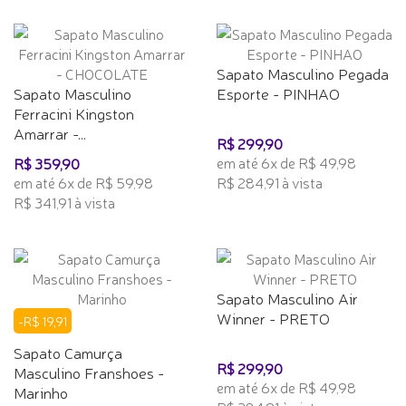
Sapato Masculino Pegada
Sapato Masculino
Esporte - PINHAO
Ferracini Kingston
Amarrar -...
R$ 299,90
em até 6x de R$ 49,98
R$ 359,90
em até 6x de R$ 59,98
R$ 284,91 à vista
R$ 341,91 à vista
Sapato Masculino Air
Winner - PRETO
-R$ 19,91
Sapato Camurça
R$ 299,90
Masculino Franshoes -
em até 6x de R$ 49,98
Marinho