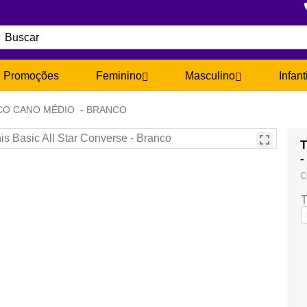
Promoções
Feminino
Masculino
Infant
ICO CANO MÉDIO - BRANCO
T
-
C
T