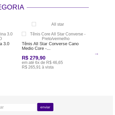
EGORIA
a 3.0
Tênis All Star Converse Cano
Tênis All
Medio Core -...
Preto/ve
R$ 279,90
R$ 259
em até 6x de R$ 46,65
em até 6x
R$ 265,91 à vista
R$ 246,91
ADICIONAR AO CARRINHO
ADICION
enviar