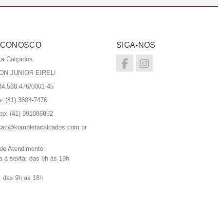
 CONOSCO
SIGA-NOS
ta Calçados
ON JUNIOR EIRELI
4.568.476/0001-45
e: (41) 3604-7476
pp:
(41) 991086852
sac@kompletacalcados.com.br
 de Atendimento:
 à sexta: das 9h às 19h
 das 9h as 18h