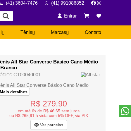
(41) 3604-7476
(41) 991086852
Entrar
il
Tênis
Marcas
Contato
ênis All Star Converse Básico Cano Médio
 Branco
CT00040001
ÓDIGO
ênis All Star Converse Básico Cano Médio
Mais detalhes
R$ 279,90
em até 6x de R$ 46,65 sem juros
ou R$ 265,91 à vista com 5% OFF, via PIX
Ver parcelas